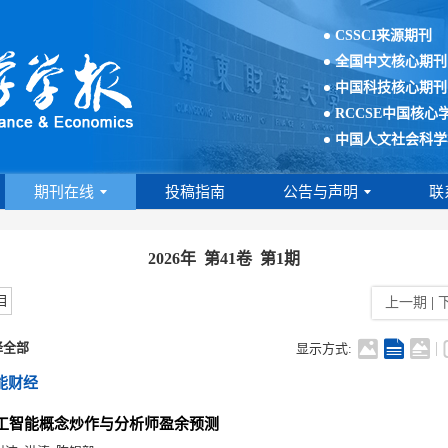
CSSCI来源期刊
全国中文核心期刊
中国科技核心期刊
RCCSE中国核心
中国人文社会科学
期刊在线
投稿指南
公告与声明
联
2026年 第41卷 第1期
目
上一期
|
择全部
显示方式:
能财经
工智能概念炒作与分析师盈余预测