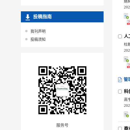
姚
202
投稿指南
我刊声明
人
投稿须知
杜
202
管
科
高
202
服务号
商