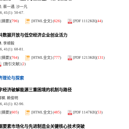
垒
蔡一通
沙一凡
,
,
6, 41(1): 50-67.
[摘要]
(
796
)
[HTML全文]
(
626
)
[PDF 1112KB]
(
44
)
共数据开放与低空经济企业创业活力
林
李顺毅
,
6, 41(1): 68-81.
[摘要]
(
764
)
[HTML全文]
(
777
)
[PDF 1213KB]
(
131
)
[施引文献]
(
2
)
济理论与探索
字经济破解能源三重困境的机制与路径
樨樨
赖俊明
,
6, 41(1): 82-96.
[摘要]
(
605
)
[HTML全文]
(
485
)
[PDF 1147KB]
(
53
)
据要素市场化与先进制造业关键核心技术突破