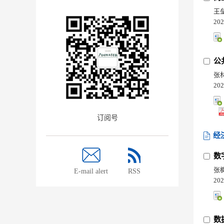
王
202
公
张
202
订阅号
经
数
张
E-mail alert
RSS
202
数