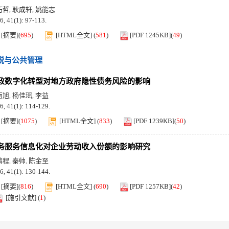
巧哲
耿成轩
姚能志
,
,
6, 41(1): 97-113.
[摘要]
(
695
)
[HTML全文]
(
581
)
[PDF 1245KB]
(
49
)
税与公共管理
政数字化转型对地方政府隐性债务风险的影响
南旭
杨佳瑶
李益
,
,
6, 41(1): 114-129.
[摘要]
(
1075
)
[HTML全文]
(
833
)
[PDF 1239KB]
(
50
)
务服务信息化对企业劳动收入份额的影响研究
鹏程
秦帅
陈金至
,
,
6, 41(1): 130-144.
[摘要]
(
816
)
[HTML全文]
(
690
)
[PDF 1257KB]
(
42
)
[施引文献]
(
1
)