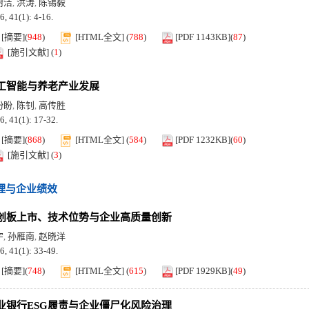
树洁
洪涛
陈锡毅
,
,
6, 41(1): 4-16.
[摘要]
(
948
)
[HTML全文]
(
788
)
[PDF 1143KB]
(
87
)
[施引文献]
(
1
)
工智能与养老产业发展
盼盼
陈钊
高传胜
,
,
6, 41(1): 17-32.
[摘要]
(
868
)
[HTML全文]
(
584
)
[PDF 1232KB]
(
60
)
[施引文献]
(
3
)
理与企业绩效
创板上市、技术位势与企业高质量创新
宇
孙雁南
赵晓洋
,
,
6, 41(1): 33-49.
[摘要]
(
748
)
[HTML全文]
(
615
)
[PDF 1929KB]
(
49
)
业银行ESG履责与企业僵尸化风险治理