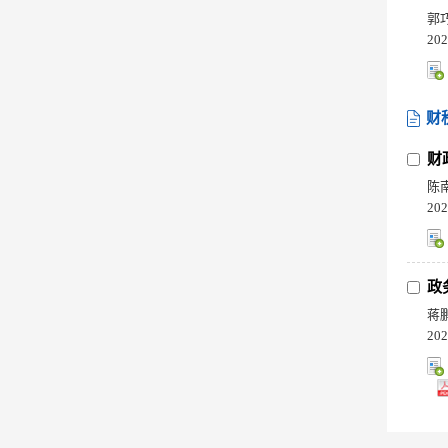
郭
202
财
财
陈
202
政
蒋
202