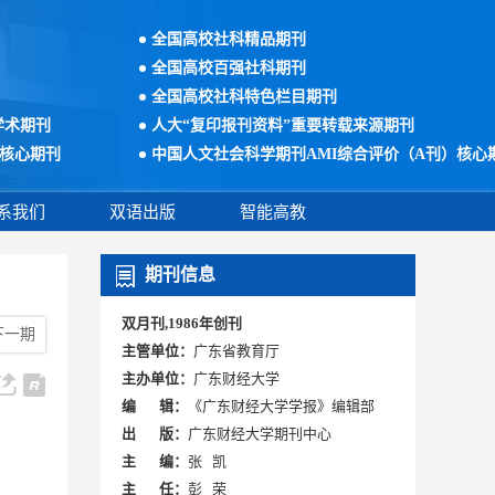
全国高校社科精品期刊
全国高校百强社科期刊
全国高校社科特色栏目期刊
学术期刊
人大“复印报刊资料”重要转载来源期刊
核心期刊
中国人文社会科学期刊AMI综合评价（A刊）核心
系我们
双语出版
智能高教
期刊信息
双月刊,1986年创刊
下一期
主管单位：
广东省教育厅
主办单位：
广东财经大学
编 辑：
《广东财经大学学报》编辑部
出 版：
广东财经大学期刊中心
主 编：
张 凯
主 任：
彭 荣