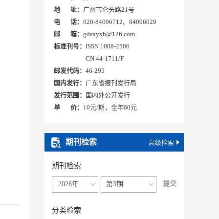
地 址：
广州市仑头路21号
电 话：
020-84096712、84096029
邮 箱：
gdsxyxb@126.com
标准刊号：
ISSN 1008-2506
CN 44-1711/F
邮发代码：
46-295
国内发行：
广东省报刊发行局
发行范围：
国内外公开发行
单 价：
10元/期，全年60元
期刊检索
高级检索
期刊检索
分类检索