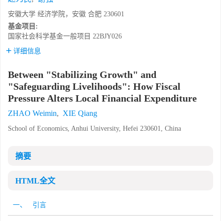
安徽大学 经济学院，安徽 合肥 230601
基金项目:
国家社会科学基金一般项目
22BJY026
详细信息
Between "Stabilizing Growth" and
"Safeguarding Livelihoods": How Fiscal
Pressure Alters Local Financial Expenditure
ZHAO Weimin
,
XIE Qiang
School of Economics, Anhui University, Hefei 230601, China
摘要
HTML全文
一、 引言