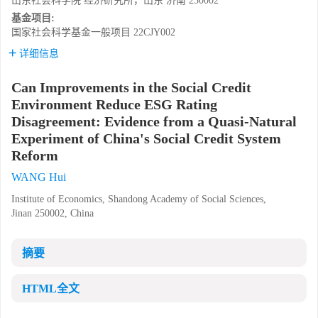
山东社会科学院 经济研究所，山东 济南 250002
基金项目:
国家社会科学基金一般项目
22CJY002
详细信息
Can Improvements in the Social Credit
Environment Reduce ESG Rating
Disagreement: Evidence from a Quasi-Natural
Experiment of China's Social Credit System
Reform
WANG Hui
Institute of Economics, Shandong Academy of Social Sciences,
Jinan 250002, China
摘要
HTML全文