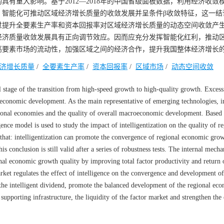
有重大影响。基于2012—2018年的中国省级面板数据，利用经济收敛
：智能化可推动区域经济增长质量的收敛发展并呈条件β收敛特征，这一结
过提升全要素生产率和资本回报率对区域经济增长质量的动态空间收敛产
经济质量收敛发展具有正向调节效应。因而应充分发挥智能化红利，推动
高要素市场的流动性，加强区域之间的经济合作，提升我国整体经济增长
济增长质量
/
全要素生产率
/
资本回报率
/
区域市场
/
动态空间收敛
 stage of the transition from high-speed growth to high-quality growth. Excess
y economic development. As the main representative of emerging technologies, i
gional economies and the quality of overall macroeconomic development. Based
ce model is used to study the impact of intelligentization on the quality of re
hat: intelligentization can promote the convergence of regional economic grow
s conclusion is still valid after a series of robustness tests. The internal mecha
nal economic growth quality by improving total factor productivity and return o
market regulates the effect of intelligence on the convergence and development of
o the intelligent dividend, promote the balanced development of the regional eco
 supporting infrastructure, the liquidity of the factor market and strengthen th