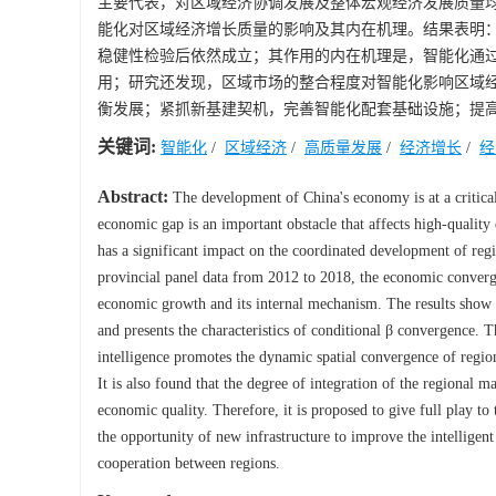
主要代表，对区域经济协调发展及整体宏观经济发展质量均具
能化对区域经济增长质量的影响及其内在机理。结果表明
稳健性检验后依然成立；其作用的内在机理是，智能化通
用；研究还发现，区域市场的整合程度对智能化影响区域
衡发展；紧抓新基建契机，完善智能化配套基础设施；提
关键词:
智能化
/
区域经济
/
高质量发展
/
经济增长
/
经
Abstract:
The development of China's economy is at a critical
economic gap is an important obstacle that affects high-qualit
has a significant impact on the coordinated development of re
provincial panel data from 2012 to 2018, the economic convergen
economic growth and its internal mechanism. The results show t
and presents the characteristics of conditional β convergence. Thi
intelligence promotes the dynamic spatial convergence of regio
It is also found that the degree of integration of the regional 
economic quality. Therefore, it is proposed to give full play t
the opportunity of new infrastructure to improve the intelligent
cooperation between regions.