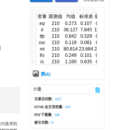
点击查看大图
l
表(6)
计量
文章访问数:
1657
HTML全文浏览量:
639
PDF下载量:
348
被引次数:
53
新兴技术的