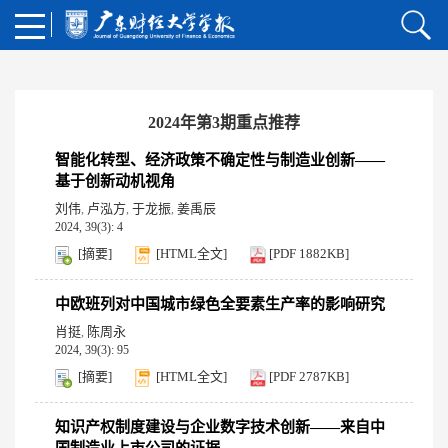
2024年第3期重点推荐
智能化转型、经济政策不确定性与制造业创新——
基于创新动机视角
刘伟
卢泓方
于龙振
姜禹辰
,
,
,
2024, 39(3): 4
[摘要]
[HTML全文]
[PDF 1882KB]
中欧班列对中国城市绿色全要素生产率的影响研究
肖挺
陈周永
,
2024, 39(3): 95
[摘要]
[HTML全文]
[PDF 2787KB]
知识产权制度建设与企业数字技术创新——来自中