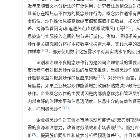
近年来随着文本分析法的广泛运用，研究者注意到企业对
甚者存在蹭热点不作为的概念炒作行为。概念炒作通常有
虚假性、炒作性信息披露操纵市值和谋取不良收益，如股价
[
1
-
3
]
差、掩饰监管问询)和追逐热点(如紧跟政策风口)等
。
息披露与实际投入之间的脱节进行量化。例如，漂绿相关文
炒作相关研究部分将样本按数字化披露水平、实践水平的
[
6
-
7
]
作样本
，部分使用数字化披露水平对其实践水平的回归
识别和治理不良概念炒作行为是公司治理领域的重要
市场参与者对概念炒作做出的反应来推测，当概念炒作加
[
10
]
计超额收益对概念炒作的反应来判断
。对分析师而言，
角度看，如果企业概念炒作能够增加政府补贴或减少政府
炒作。企业概念炒作的主要诱因是内部信息优势和管理层
内部良好的治理水平和信息透明度、信息中介的有效监督
[
13
]
本，抑制概念炒作
。
企业概念炒作对其资本市场表现可能造成“双刃剑”影
[
14
]
需的资源和注意力，改善财务绩效和市场表现
。而批评
[
9
]
[
7
]
价
、提高股价同步性和放大分析师预测偏差
。并且长