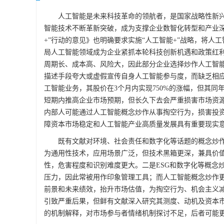
人工智能是未来科技革命的领航者，是国家战略性新兴产
智能技术不断革新突破，成为支撑企业数智化转型和产业深
+”行动的意见》也明确要求实施“人工智能+”战略，将
局人工智能领域成为企业紧抓本轮科技创新机遇和政策红
周期长、成本高、风险大，因此部分企业选择炒作人工智
描述手段夸大或虚假宣传自身人工智能参与度，而缺乏相应
工智能业务，其股价在3个月内实现750%的涨幅，但其同年
短期内推高企业市场预期，但长久下去会严重损害市场资
内部人可能通过人工智能概念炒作从事掏空行为，损害投
障资本市场稳定和人工智能产业高质量发展具有重要现实
既有文献对环境、社会责任和数字化等话题的概念炒
为通用性技术，应用场景广泛，但技术黑箱更深，兼具价
性，危害程度和识别难度更大。二是ESG和数字化等概念
压力，因此常被用作印象管理工具；而人工智能概念炒作
前景和未来绩效，抬升市场估值，为掏空行为、机会主义
引致严重后果，但鲜有文献深入研究其测度、动机及资本
的机制解释，对市场参与者情绪机制探讨不足，后者可能