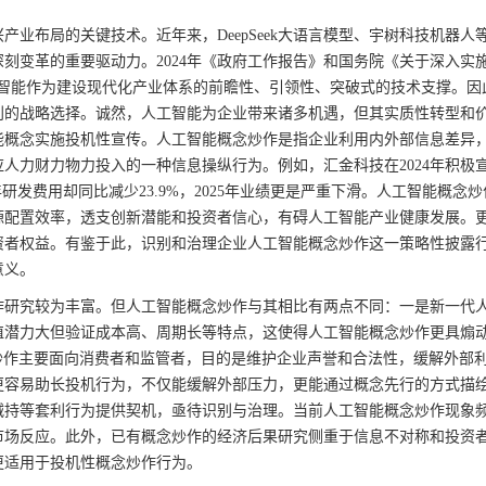
业布局的关键技术。近年来，DeepSeek大语言模型、宇树科技机器人
刻变革的重要驱动力。2024年《政府工作报告》和国务院《关于深入实施
人工智能作为建设现代化产业体系的前瞻性、引领性、突破式的技术支撑。因
利的战略选择。诚然，人工智能为企业带来诸多机遇，但其实质性转型和
能概念实施投机性宣传。人工智能概念炒作是指企业利用内外部信息差异
人力财力物力投入的一种信息操纵行为。例如，汇金科技在2024年积极
研发费用却同比减少23.9%，2025年业绩更是严重下滑。人工智能概念
源配置效率，透支创新潜能和投资者信心，有碍人工智能产业健康发展。
资者权益。有鉴于此，识别和治理企业人工智能概念炒作这一策略性披露
意义。
作研究较为丰富。但人工智能概念炒作与其相比有两点不同：一是新一代
值潜力大但验证成本高、周期长等特点，这使得人工智能概念炒作更具煽
炒作主要面向消费者和监管者，目的是维护企业声誉和合法性，缓解外部
更容易助长投机行为，不仅能缓解外部压力，更能通过概念先行的方式描
减持等套利行为提供契机，亟待识别与治理。当前人工智能概念炒作现象
市场反应。此外，已有概念炒作的经济后果研究侧重于信息不对称和投资
更适用于投机性概念炒作行为。