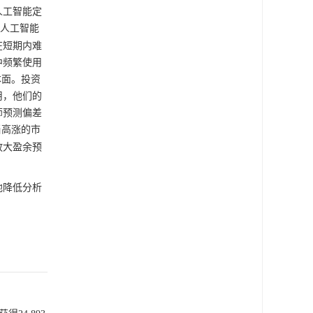
人工智能定
“人工智能
在短期内难
中频繁使用
本面。投资
用，他们的
师预测偏差
当高涨的市
放大盈余预
地降低分析