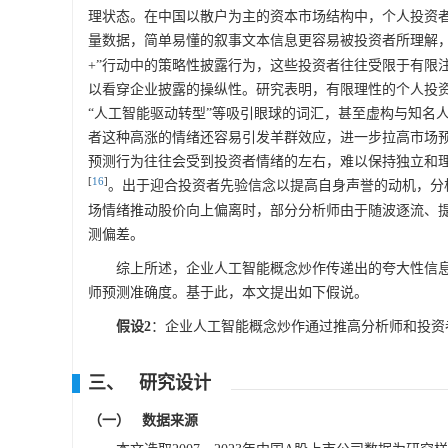
理状态。在中国以散户为主的资本市场结构中，个人投资
量数据，简单易懂的叙事文本信息更容易被投资者所理解
+”行动中的策略性披露行为，这些投资者往往受限于有限
以看穿企业披露的操纵性。研究表明，有限理性的个人投
“人工智能驱动转型”等吸引眼球的词汇，甚至虚构与知名
者这种高涨的情绪还容易引发羊群效应，进一步拉高市场
预测行为往往会受到投资者情绪的左右，难以保持独立和
[
16
]
。出于迎合投资者先验信念以提高自身声誉的动机，分
场情绪推动股价向上偏离时，部分分析师由于随波逐流、
测偏差。
综上所述，企业人工智能概念炒作传递出的夸大性信
师预测准确度。基于此，本文提出如下假说。
假设2
：企业人工智能概念炒作通过推高分析师和投资
三、 研究设计
（一） 数据来源