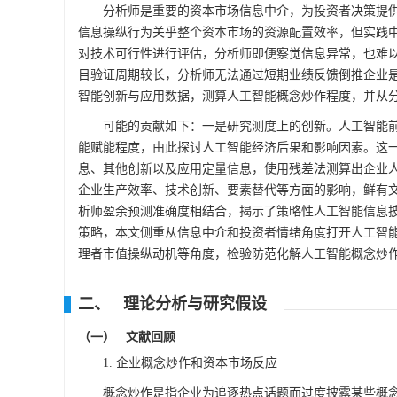
分析师是重要的资本市场信息中介，为投资者决策提
信息操纵行为关乎整个资本市场的资源配置效率，但实践
对技术可行性进行评估，分析师即便察觉信息异常，也难
目验证周期较长，分析师无法通过短期业绩反馈倒推企业
智能创新与应用数据，测算人工智能概念炒作程度，并从
可能的贡献如下：一是研究测度上的创新。人工智能
能赋能程度，由此探讨人工智能经济后果和影响因素。这一
息、其他创新以及应用定量信息，使用残差法测算出企业
企业生产效率、技术创新、要素替代等方面的影响，鲜有
析师盈余预测准确度相结合，揭示了策略性人工智能信息
策略，本文侧重从信息中介和投资者情绪角度打开人工智
理者市值操纵动机等角度，检验防范化解人工智能概念炒作
二、 理论分析与研究假设
（一） 文献回顾
1. 企业概念炒作和资本市场反应
概念炒作是指企业为追逐热点话题而过度披露某些概念