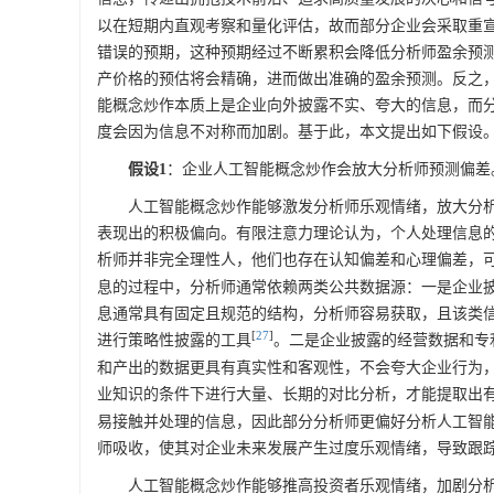
以在短期内直观考察和量化评估，故而部分企业会采取重
错误的预期，这种预期经过不断累积会降低分析师盈余预
产价格的预估将会精确，进而做出准确的盈余预测。反之
能概念炒作本质上是企业向外披露不实、夸大的信息，而
度会因为信息不对称而加剧。基于此，本文提出如下假设
假设1
：企业人工智能概念炒作会放大分析师预测偏差
人工智能概念炒作能够激发分析师乐观情绪，放大分
表现出的积极偏向。有限注意力理论认为，个人处理信息
析师并非完全理性人，他们也存在认知偏差和心理偏差，
息的过程中，分析师通常依赖两类公共数据源：一是企业
息通常具有固定且规范的结构，分析师容易获取，且该类
[
27
]
进行策略性披露的工具
。二是企业披露的经营数据和专
和产出的数据更具有真实性和客观性，不会夸大企业行为
业知识的条件下进行大量、长期的对比分析，才能提取出
易接触并处理的信息，因此部分分析师更偏好分析人工智
师吸收，使其对企业未来发展产生过度乐观情绪，导致跟
人工智能概念炒作能够推高投资者乐观情绪，加剧分