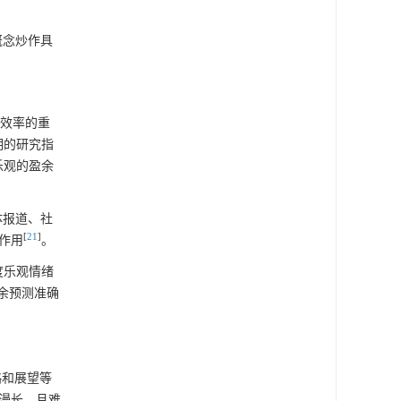
概念炒作具
价效率的重
期的研究指
乐观的盈余
体报道、社
[
21
]
作用
。
度乐观情绪
余预测准确
略和展望等
漫长，且难