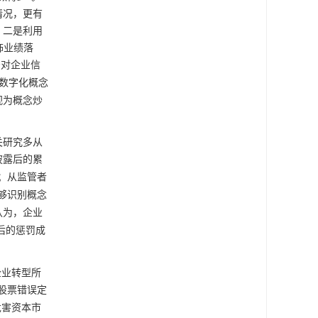
情况，更有
；二是利用
饰业绩落
法对企业信
数字化概念
视为概念炒
关研究多从
披露后的累
；从监管者
够识别概念
认为，企业
后的惩罚成
企业转型所
股票错误定
危害资本市