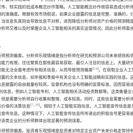
宣传、轻实践的低成本概念炒作策略。人工智能概念炒作很容易造成分析
测的准确度。根据有效市场假说，如果企业披露的信息是完整、准确的，
，当信息失真则会导致信息不对称，进而降低分析师对资产价格的预测精
分析师又难以及时掌握企业人工智能相关的真实运营情况，因此分析师盈
。
。
析师预测偏差。分析师乐观情绪是指分析师在研究和预测公司未来绩效和
的能力有限，往往聚焦在那些最容易获取、最引人注目的信息上。大量研
[
24
]
可能无法全面考虑所有相关信息，从而导致预测偏差
。在获取企业人工
披露的文本信息，如年报和季报中有关企业人工智能战略和实践的信息。
信息披露的自由裁量权较高，监督机构也没有明确的监管标准，因而容易
利信息，例如人工智能专利、人工智能相关活动投资数额等。这类衡量企
，但是需要分析师自行收集和整理，成本较高。同时，这些信息需要分析
[
7
,
28
]
有价值的决策信息
。相较于人工智能实践信息，人工智能宣传信息是
能宣传信息。这种情况下，人工智能宣传信息所传递出的积极信号更容易
踪该类企业的分析师群体出现显著的预测误差。
析师预测偏差。投资者乐观情绪是投资者对特定企业资产未来价格走势持