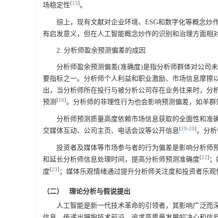
[
15
]
场稳定性
。
综上，现有文献对企业环境、ESG和数字化等概念炒
有启发意义，但在人工智能概念炒作的识别和治理方面相
2. 分析师盈余预测偏差的成因
分析师盈余预测偏差(准确度)是指分析师群体对公司
要指标之一。分析师个人利益和职业激励、市场信息摩擦
出，当分析师所在投行与被分析公司存在业务往来时，分
[
16
]
预测
。分析师的非理性行为也会影响预测偏差，如羊群
分析师预测质量高度依赖市场信息获取的全面性和准确
[
19
-
20
]
交媒体互动、公司主页、电话会议等公开信息
。分析
投资者及媒体等市场参与者的行为偏差是影响分析师
[
22
]
和延长分析师信息处理时间，提高分析师预测准确度
；
[
23
]
度
；媒体乐观情绪通过提升分析师关注度和投资者乐观
（二） 理论分析与假说提出
人工智能是新一代技术革命的引领者，其影响广泛而深
信息，传递出拥抱技术前沿、追求高质量发展的决心和信