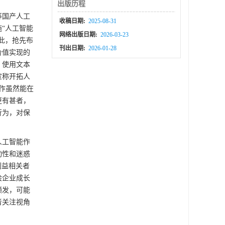
出版历程
等国产人工
收稿日期:
2025-08-31
“人工智能
网络出版日期:
2026-03-23
此，抢先布
刊出日期:
2026-01-28
价值实现的
，使用文本
宣称开拓人
炒作虽然能在
更有甚者，
行为，对保
人工智能作
动性和迷惑
利益相关者
绘企业成长
频发，可能
者关注视角