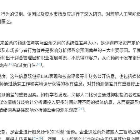
作行为的识别、诱因以及资本市场反应进行了深入研究，对理解人工智能
对匮乏。
未来盈余的预测值与实际盈余之间的系统性差异大小，是评判市场资产定
以及市场参与者行为偏差是影响分析师盈余预测偏差的三大主要原因。早
析师出于迎合管理层和职业发展考虑，不愿得罪客户，从而倾向于发布更
[
17
]
[
18
]
效应
和过度自信
。
度。这些信息既包括ESG表现和披露评级等非财务公开信息，也包括媒
师通过勤勉工作和实地调研获得的私有信息，对其预测偏差具有重要修正
预测偏差的重要因素。如有学者发现，抑郁人口比例会通过抑制投资者过
媒体情绪分歧会让分析师投入更多时间处理不同的媒体信息，从而提高盈
[
24
]
情绪两条路径影响分析师盈余预测乐观度
。
刻，是企业进行概念炒作的“时髦”话题。企业通过向外披露人工智能战
[
25
-
26
]
号，赢得市场青睐
。然而，人工智能创新突破和应用场景落地复杂而