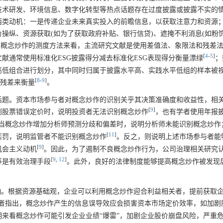
技术研发、环境信息、数字化转型等热点话题存在过度披露或披露不实的
两类动机：一是传递企业未来真实投入的前瞻信息，以获取注意力和资源
操纵、资源获取(如为了获取政府补贴、银行信贷)、遮掩不利消息(如粉
从概念炒作的测度方法来看，主流研究文献是使用差值法、象限法和残差
[
4
-
5
]
献通常使用标准化ESG披露得分减去标准化ESG表现得分衡量漂绿
；
高低组合进行划分，其中同时归属于披露水平高、实践水平低组的样本被
[
8
-
9
]
残差来衡量
。
话题。资本市场参与者对概念炒作的识别关乎其决策准确度和收益性，相
[
9
]
剧股票错误定价时，说明投资者无法识别概念炒作
，也有学者使用年报
当概念炒作增加分析师预测分歧和偏差时，说明分析师未能识别概念炒作
[
11
]
惩罚，说明监管者不能识别概念炒作
。反之，则说明上述市场参与者能
[
9
]
机会主义动机
。因此，为了遏制不良概念炒作行为，公司治理相关研究
[
9
,
12
]
等是有效治理手段
。此外，良好的法律制度能够提高概念炒作被发现
响。根据资源基础观，企业可以利用概念炒作迎合利益相关者，提前获取
者指出，概念炒作产生的信息误导效应会损害资本市场定价效率，如加剧
期来看概念炒作可能引发企业业绩“爆雷”，加剧企业股价崩盘风险，严重