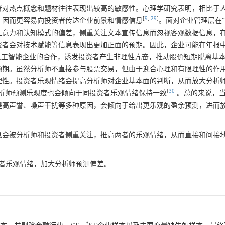
者对热点概念和题材往往表现出较高的敏感性。心理学研究表明，相比于
[
9
,
29
]
，因而更容易向投资者传达企业前景和情感信息
。面对企业管理层在
注意力和认知模式的偏差，侧重关注文本宣传信息而忽视客观数据信息，
资者会对技术赋能等信息表现出更加正面的预期。因此，企业可能在年报
人工智能企业的合作，诱发投资者产生非理性亢奋，推动股价短期脱离基
预期。虽然分析师不直接参与股票交易，但由于迎合心理和有限理性的作
理性。投资者乐观情绪会提高分析师对企业基本面的判断，从而放大分析
[
30
]
析师预测乐观度也会倾向于同投资者乐观情绪保持一致
。总的来说，
提高声誉、噪声干扰等多种原因，会倾向于给出更乐观的盈余预测，进而
息会被分析师和投资者侧重关注，推高两者的乐观情绪，从而直接和间接
者乐观情绪，加大分析师预测偏差。
*