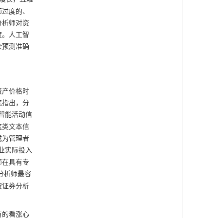
师过度的、
分析师对资
度。人工智
余预测准确
资产价格时
究指出，分
智能活动信
这类文本信
成为管理者
业实际投入
师在具有专
分析师最容
被证券分析
有的看涨心