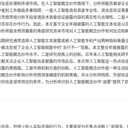
供信息处理和传递作用。在人工智能概念炒作情境下，分析师能否看穿企
中鉴别工作面临多重阻碍：一是人工智能具有高度专业性，其信息验证需
以凭借常规分析手段穿透技术表象验证披露内容的真实性与合理性。二是
是否存在炒作行为。因此，本文基于企业年报披露的人工智能文本信息以
分析师盈余预测偏差的角度研究资本市场对人工智能概念炒作有何反应和
前期研究通常选择人工智能文本披露或者人工智能专利产出两种指标衡量
做法忽视了企业人工智能赋能中的“言行不一”现象。本文整合年报披露
人工智能概念炒作水平。二是研究视角上的创新。近年来人工智能相关研
文献关注企业人工智能信息披露的市场反应。本文将人工智能这一热点信
披露的黑暗面。三是作用机制方面的创新。人工智能概念炒作是一种主动
能概念炒作影响分析师预测准确度的机制黑箱；并从分析师特质、外部信
的信息误导效应的条件，为分析师识别人工智能概念炒作“迷雾”提供了
信息，但很少投入实际资源的行为，主要表现为在焦点话题上“说得多、