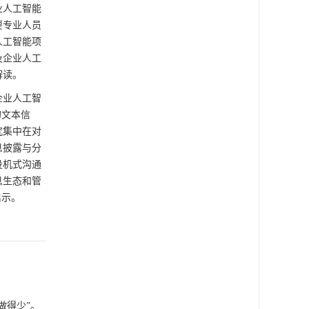
业人工智能
要专业人员
人工智能项
及企业人工
解读。
企业人工智
的文本信
究集中在对
息披露与分
投机式沟通
息生态和管
启示。
做得少”。